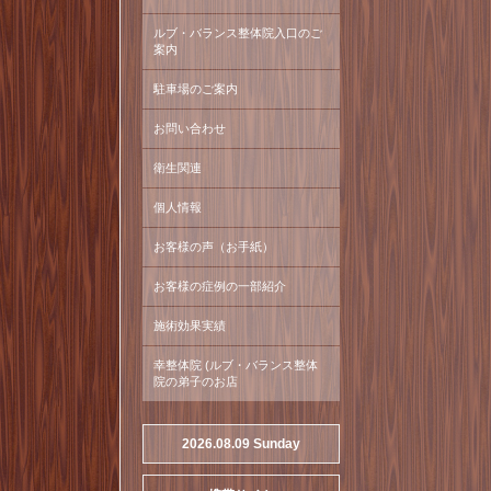
ルブ・バランス整体院入口のご
案内
駐車場のご案内
お問い合わせ
衛生関連
個人情報
お客様の声（お手紙）
お客様の症例の一部紹介
施術効果実績
幸整体院 (ルブ・バランス整体
院の弟子のお店
2026.08.09 Sunday