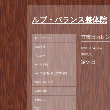
ルブ・バランス整体院
営業日カレ
トップページ
店舗情報
2018-06-04 (Mon)
指定なし
メニュー
定休日
Ｗｅｂ予約
休日のお知らせと営業時間
営業日カレンダー
施術の流れ
施術方法
写真