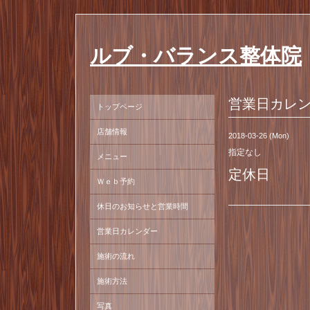
ルブ・バランス整体院
営業日カレ
トップページ
店舗情報
2018-03-26 (Mon)
指定なし
メニュー
定休日
Ｗｅｂ予約
休日のお知らせと営業時間
営業日カレンダー
施術の流れ
施術方法
写真