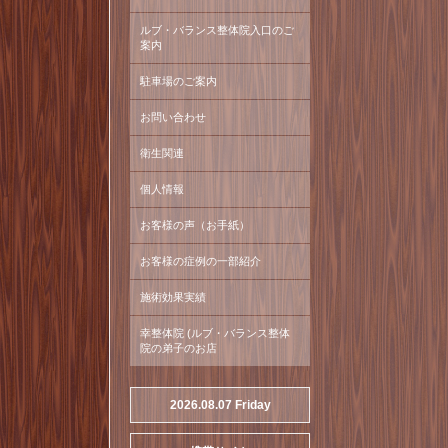
ルブ・バランス整体院入口のご
案内
駐車場のご案内
お問い合わせ
衛生関連
個人情報
お客様の声（お手紙）
お客様の症例の一部紹介
施術効果実績
幸整体院 (ルブ・バランス整体
院の弟子のお店
2026.08.07 Friday